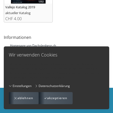
Vallejo Katalog 2019
aktueller Katalog
CHF 4.00
Informationen
Homepage von Dachslenberg.ch
Wir verwenden Cookies
Wir setzen auf dieser Webseite Cookies ein. Mit der Nutzung
unserer Webseite, stimmen Sie der Verwendung von Cookies zu.
Weitere Information dazu, wie wir Cookies einsetzen, und wie Sie
die Voreinstellungen verändern können:
Einstellungen
Datenschutzerklärung
Impressum
-
AGB
-
Datenschutzerklärung
-
Kontakt
ablehnen
akzeptieren