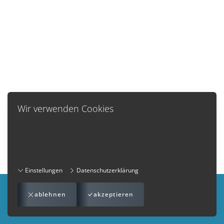
Wir verwenden Cookies
Wir setzen auf dieser Webseite Cookies ein. Mit der Nutzung
unserer Webseite, stimmen Sie der Verwendung von Cookies zu.
Weitere Information dazu, wie wir Cookies einsetzen, und wie Sie
die Voreinstellungen verändern können:
Einstellungen
Datenschutzerklärung
Impressum
-
AGB
-
Datenschutzerklärung
-
Kontakt
ablehnen
akzeptieren