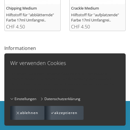
Chipping Medium
Crackle Medium
Hilfsstoff für "abblätternde"
Hilfsstoff für "aufplatzende"
Farbe 17ml Umfangrei..
Farbe 17ml Umfangrei..
CHF 4.50
CHF 4.50
Informationen
Homepage von Dachslenberg.ch
Wir verwenden Cookies
Wir setzen auf dieser Webseite Cookies ein. Mit der Nutzung
unserer Webseite, stimmen Sie der Verwendung von Cookies zu.
Weitere Information dazu, wie wir Cookies einsetzen, und wie Sie
die Voreinstellungen verändern können:
Einstellungen
Datenschutzerklärung
Impressum
-
AGB
-
Datenschutzerklärung
-
Kontakt
ablehnen
akzeptieren