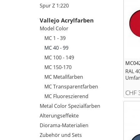
Spur Z 1:220
Vallejo Acrylfarben
Model Color
MC 1 - 39
MC 40 - 99
MC 100 - 149
MC042
MC 150-170
RAL 4
MC Metallfarben
Umfang
MC Transparentfarben
CHF 
MC Fluoreszierend
Metal Color Spezialfarben
Alterungseffekte
Diorama-Materialien
Zubehör und Sets