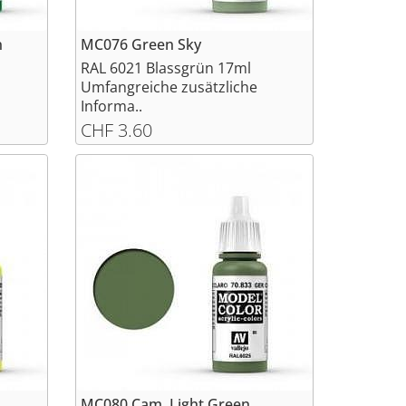
n
MC076 Green Sky
l
RAL 6021 Blassgrün 17ml
Umfangreiche zusätzliche
Informa..
CHF 3.60
MC080 Cam. Light Green