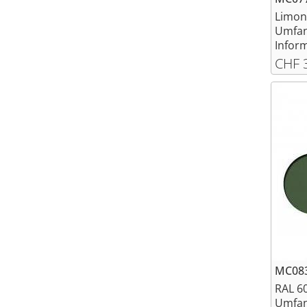
Limon
Umfan
Inform
CHF 
MC083
RAL 6
Umfan