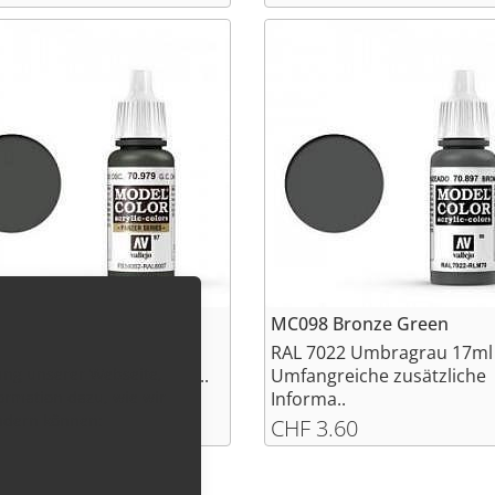
 G. C. Dark Green
MC098 Bronze Green
007 Flaschengrün 17ml
RAL 7022 Umbragrau 17ml
zung unserer Webseite,
reiche zusätzliche Info..
Umfangreiche zusätzliche
ormation dazu, wie wir
Informa..
ändern können:
3.60
CHF 3.60