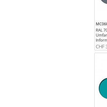
MC060
RAL 7
Umfan
Inform
CHF 