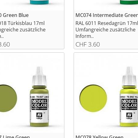
 Green Blue
MC074 Intermediate Gree
018 Türkisblau 17ml
RAL 6011 Resedagrün 17m
greiche zusätzliche
Umfangreiche zusätzliche
..
Inform..
3.60
CHF 3.60
 Lime Green
MC078 Yellow Green