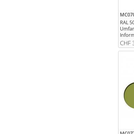
MC070
RAL 5
Umfan
Inform
CHF 
MC077