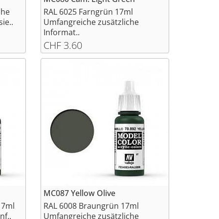
che
RAL 6025 Farngrün 17ml
ie..
Umfangreiche zusätzliche
Informat..
CHF 3.60
MC087 Yellow Olive
17ml
RAL 6008 Braungrün 17ml
nf..
Umfangreiche zusätzliche