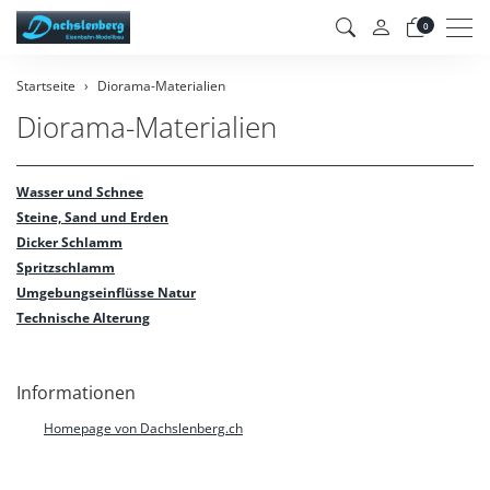
Men
0
Startseite
Diorama-Materialien
Diorama-Materialien
Wasser und Schnee
Steine, Sand und Erden
Dicker Schlamm
Spritzschlamm
Umgebungseinflüsse Natur
Technische Alterung
Informationen
Homepage von Dachslenberg.ch