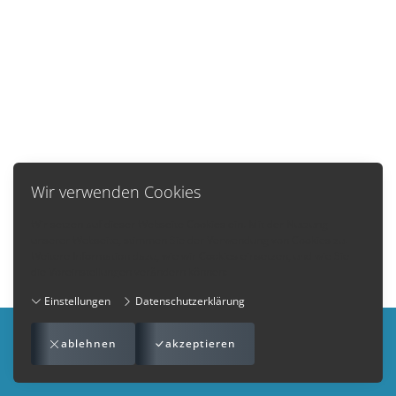
Wir verwenden Cookies
Wir setzen auf dieser Webseite Cookies ein. Mit der Nutzung
unserer Webseite, stimmen Sie der Verwendung von Cookies zu.
Weitere Information dazu, wie wir Cookies einsetzen, und wie Sie
die Voreinstellungen verändern können:
Einstellungen
Datenschutzerklärung
Impressum
-
AGB
-
Datenschutzerklärung
-
Kontakt
ablehnen
akzeptieren