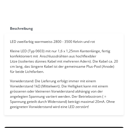
Beschreibung
LED zweifarbig warmweiss 2800 - 3500 Kelvin und rot
Kleine LED (Typ 0603) mit nur 1,6 x 1,25mm Kantenlänge, fertig
konfektioniert mit
Anschlussdrähten aus hochflexibler
Litze
(isoliertes dünnes Kabel mit mehreren Adern)
. Die Kabel
ca. 20
cm lang, das längere Kabel ist der gemeinsame Plus-Pool (Anode)
für beide Lichtfarben.
Vorwiderstand: Die Lieferung erfolgt immer mit einem
Vorwiderstand 1kΩ (Mittelwert). Die Helligkeit kann mit einem
grösseren oder kleineren Vorwiderstand abhängig von der
angelegten Spannung variiert werden. Der Betriebsstrom ( =
Spannung geteilt durch Widerstand) beträgt maximal 20mA. Ohne
geeigneten Vorwiderstand wird eine LED zerstört!