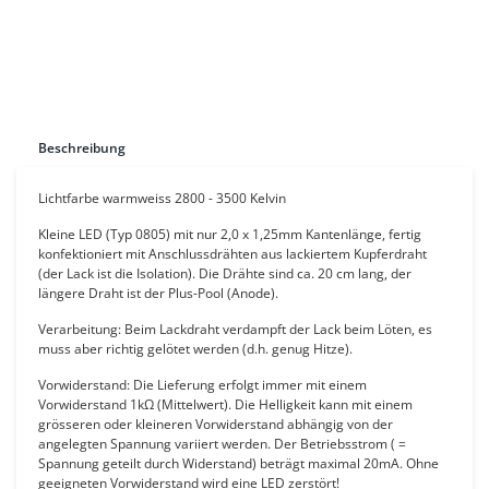
Beschreibung
Lichtfarbe warmweiss 2800 - 3500 Kelvin
Kleine LED (Typ 0805) mit nur 2,0 x 1,25mm Kantenlänge, fertig
konfektioniert mit Anschlussdrähten aus lackiertem Kupferdraht
(der Lack ist die Isolation). Die Drähte sind ca. 20 cm lang, der
längere Draht ist der Plus-Pool (Anode).
Verarbeitung: Beim Lackdraht verdampft der Lack beim Löten, es
muss aber richtig gelötet werden (d.h. genug Hitze).
Vorwiderstand: Die Lieferung erfolgt immer mit einem
Vorwiderstand 1kΩ (Mittelwert). Die Helligkeit kann mit einem
grösseren oder kleineren Vorwiderstand abhängig von der
angelegten Spannung variiert werden. Der Betriebsstrom ( =
Spannung geteilt durch Widerstand) beträgt maximal 20mA. Ohne
geeigneten Vorwiderstand wird eine LED zerstört!