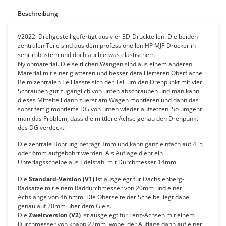
Beschreibung
V2022: Drehgestell gefertigt aus vier 3D-Druckteilen. Die beiden
zentralen Teile sind aus dem professionellen HP MJF-Drucker in
sehr robustem und doch auch etwas elastischem
Nylonmaterial. Die seitlichen Wangen sind aus einem anderen
Material mit einer glatteren und besser detaillierteren Oberfläche.
Beim zentralen Teil lässte sich der Teil um den Drehpunkt mit vier
Schrauben gut zugänglich von unten abschrauben und man kann
dieses Mittelteil dann zuerst am Wagen montieren und dann das
sonst fertig montierte DG von unten wieder aufsetzen. So umgeht
man das Problem, dass die mittlere Achse genau den Drehpunkt
des DG verdeckt.
Die zentrale Bohrung beträgt 3mm und kann ganz einfach auf 4, 5
oder 6mm aufgebohrt werden. Als Auflage dient ein
Unterlagsscheibe aus Edelstahl mit Durchmesser 14mm.
Die
Standard-Version (V1)
ist ausgelegt für Dachslenberg-
Radsätze mit einem Raddurchmesser von 20mm und einer
Achslänge von 46,6mm. Die Oberseite der Scheibe liegt dabei
genau auf 20mm über dem Gleis.
Die
Zweitversion (V2)
ist ausgelegt für Lenz-Achsen mit einem
Durchmesser von knapp 22mm, wobei der Auflage dann auf einer