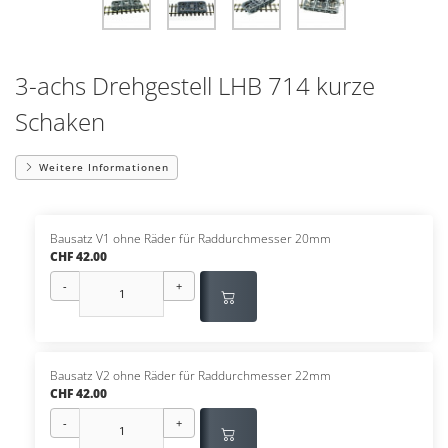
3-achs Drehgestell LHB 714 kurze
Schaken
Weitere Informationen
Bausatz V1 ohne Räder für Raddurchmesser 20mm
CHF 42.00
-
+
Bausatz V2 ohne Räder für Raddurchmesser 22mm
CHF 42.00
-
+