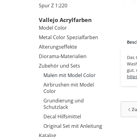
Spur Z 1:220
Vallejo Acrylfarben
Model Color
Metal Color Spezialfarben
Besc
Alterungseffekte
Diorama-Materialien
Das 
Wash
Zubehör und Sets
gut,
Malen mit Model Color
http
Airbrushen mit Model
Color
Grundierung und
Schutzlack
Z
Decal Hilfsmittel
Original Set mit Anleitung
Katalog