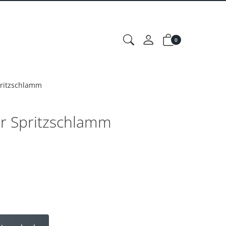
0
pritzschlamm
er Spritzschlamm