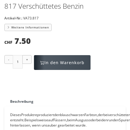
817 Verschüttetes Benzin
Artikel-Nr.:
VA73.817
Weitere Informationen
7.50
CHF
-
+
In den Warenkorb
Beschreibung
Dieses
Produkt
reproduziert
den
blauschwarzen
Farbton,
der
bei
verschüttete
entsteht.
Beispielsweise
auf
Fässern,
beim
Ausguss
oder
bei
den
runden
Spuren
hinterlassen, wenn unsauber gearbeitet wurde.