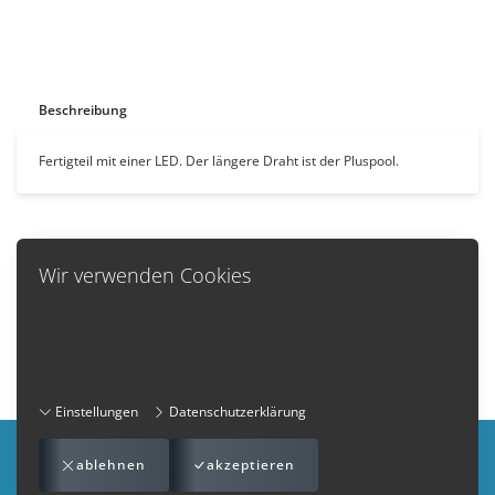
Beschreibung
Fertigteil mit einer LED. Der längere Draht ist der Pluspool.
Wir verwenden Cookies
Zurück
Wir setzen auf dieser Webseite Cookies ein. Mit der Nutzung
unserer Webseite, stimmen Sie der Verwendung von Cookies zu.
Informationen
Weitere Information dazu, wie wir Cookies einsetzen, und wie Sie
die Voreinstellungen verändern können:
Homepage von Dachslenberg.ch
Einstellungen
Datenschutzerklärung
Impressum
-
AGB
-
Datenschutzerklärung
-
Kontakt
ablehnen
akzeptieren