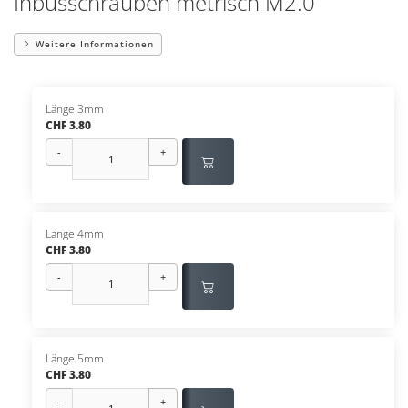
Inbusschrauben metrisch M2.0
Weitere Informationen
Länge 3mm
CHF 3.80
-
+
Länge 4mm
CHF 3.80
-
+
Länge 5mm
CHF 3.80
-
+