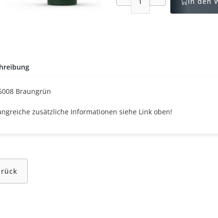
In den 
hreibung
6008 Braungrün
ngreiche zusätzliche Informationen siehe Link oben!
urück