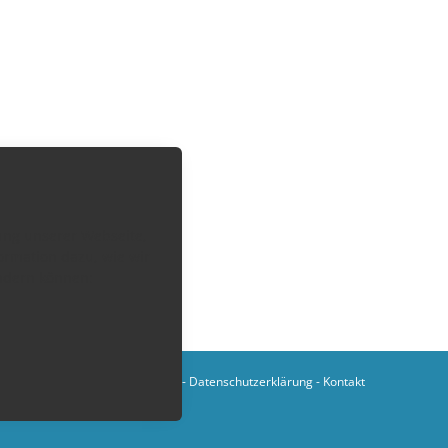
zung unserer Webseite,
ormation dazu, wie wir
ändern können:
Impressum
-
AGB
-
Datenschutzerklärung
-
Kontakt