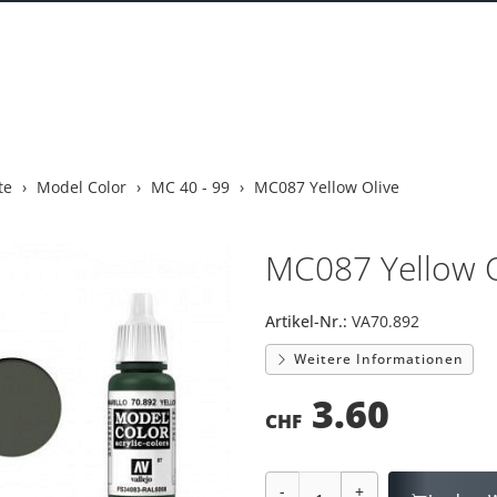
te
Model Color
MC 40 - 99
MC087 Yellow Olive
MC087 Yellow O
Artikel-Nr.:
VA70.892
Weitere Informationen
3.60
CHF
-
+