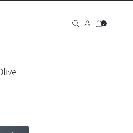
0
live