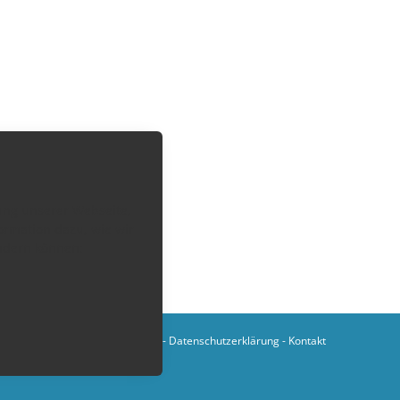
zung unserer Webseite,
ormation dazu, wie wir
ändern können:
Impressum
-
AGB
-
Datenschutzerklärung
-
Kontakt