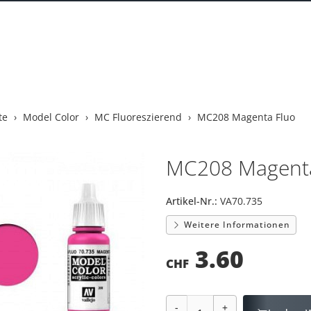
te
Model Color
MC Fluoreszierend
MC208 Magenta Fluo
MC208 Magenta
Artikel-Nr.:
VA70.735
Weitere Informationen
3.60
CHF
-
+