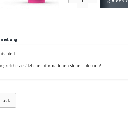
In den 
hreibung
tviolett
ngreiche zusätzliche Informationen siehe Link oben!
urück