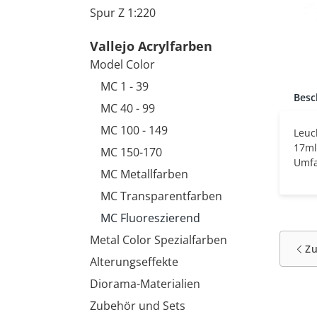
Spur Z 1:220
Vallejo Acrylfarben
Model Color
MC 1 - 39
Besc
MC 40 - 99
MC 100 - 149
Leuch
17ml
MC 150-170
Umfa
MC Metallfarben
MC Transparentfarben
MC Fluoreszierend
Metal Color Spezialfarben
Z
Alterungseffekte
Diorama-Materialien
Zubehör und Sets