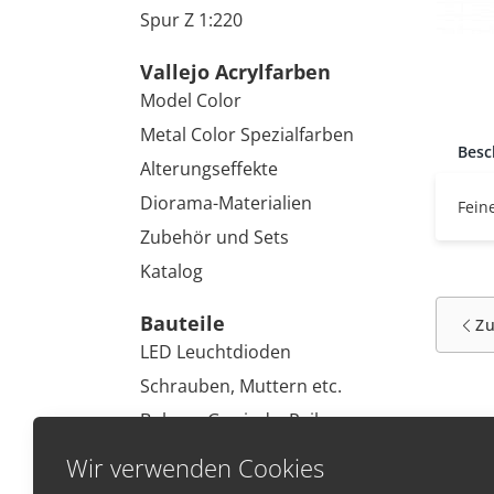
Spur Z 1:220
Vallejo Acrylfarben
Model Color
Metal Color Spezialfarben
Besc
Alterungseffekte
Diorama-Materialien
Fein
Zubehör und Sets
Katalog
Bauteile
Z
LED Leuchtdioden
Schrauben, Muttern etc.
Bohrer, Gewinde, Reiben
Kleinwerkzeug
Wir verwenden Cookies
Malen und Modelieren