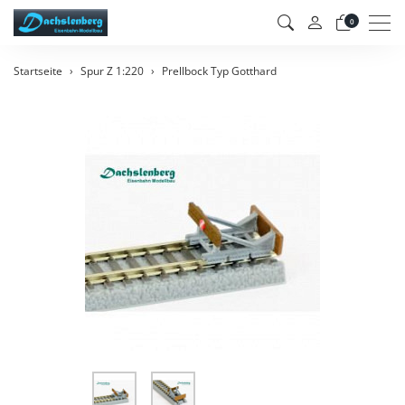
Men
0
Startseite
Spur Z 1:220
Prellbock Typ Gotthard