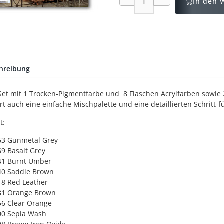
In den 
hreibung
Set mit 1 Trocken-Pigmentfarbe und 8 Flaschen Acrylfarben sowie
rt auch eine einfache Mischpalette und eine detaillierten Schritt-f
t:
63 Gunmetal Grey
69 Basalt Grey
41 Burnt Umber
40 Saddle Brown
18 Red Leather
81 Orange Brown
56 Clear Orange
00 Sepia Wash