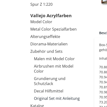
Spur Z 1:220
Vallejo Acrylfarben
Model Color
Metal Color Spezialfarben
Besc
Alterungseffekte
Diorama-Materialien
Box-
gehö
Zubehör und Sets
Malen mit Model Color
Inhal
Airbrushen mit Model
70.8
Color
70.8
70.9
Grundierung und
70.9
Schutzlack
70.8
Decal Hilfsmittel
70.9
70.9
Original Set mit Anleitung
73.2
Katalog