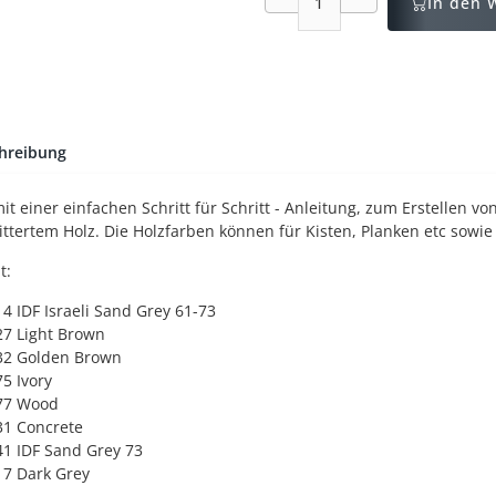
In den 
hreibung
mit einer einfachen Schritt für Schritt - Anleitung, zum Erstellen 
ittertem Holz. Die Holzfarben können für Kisten, Planken etc sowi
t:
14 IDF Israeli Sand Grey 61-73
27 Light Brown
32 Golden Brown
5 Ivory
77 Wood
31 Concrete
41 IDF Sand Grey 73
17 Dark Grey