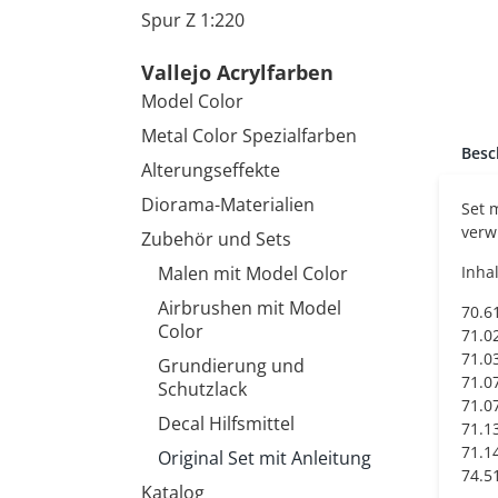
Spur Z 1:220
Vallejo Acrylfarben
Model Color
Metal Color Spezialfarben
Besc
Alterungseffekte
Diorama-Materialien
Set 
verw
Zubehör und Sets
Malen mit Model Color
Inhal
Airbrushen mit Model
70.6
Color
71.0
71.0
Grundierung und
71.07
Schutzlack
71.0
Decal Hilfsmittel
71.1
71.1
Original Set mit Anleitung
74.5
Katalog