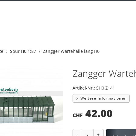
te
Spur H0 1:87
Zangger Wartehalle lang H0
Zangger Warteh
Artikel-Nr.:
SH0 Z141
Weitere Informationen
42.00
CHF
-
+