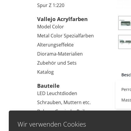
Spur Z 1:220
Vallejo Acrylfarben
Model Color
Metal Color Spezialfarben
Alterungseffekte
Diorama-Materialien
Zubehör und Sets
Katalog
Besc
Bauteile
Perr
LED Leuchtdioden
Mass
Schrauben, Muttern etc.
Bohrer, Gewinde, Reiben
Kleinwerkzeug
Wir verwenden Cookies
Malen und Modelieren